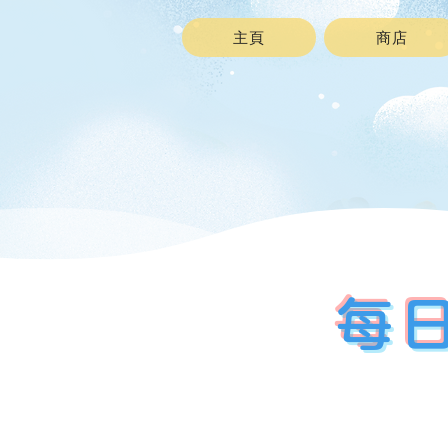
主頁
商店
每