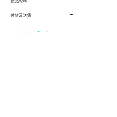
產品資料
付款及送貨
感謝您對我們產品的關注。我們提供方
便快捷的網上付款及送貨服務，讓您在
不出門的情況下就能輕鬆享受到您喜愛
的商品。
目前，我們的產品在滿$300的訂單中提
供免費送貨服務。在您完成訂單後，我
們會在1-3個工作日內進行發貨，並提供
快捷可靠的物流配送服務
聯絡電郵
在支付方面，我們支持多種網上支付方
式，包括信用卡、支付寶、Payme、轉
數快，以確保您的付款安全可靠。在您
選擇完商品後，您可以直接在網站上完
收取優惠
成付款，在確認收到您的付款後，我們
會立即為您安排送貨。
如果您對我們的產品有任何疑問或需要
更多的幫助，請隨時
聯繫我們
的客服團
隊，我們將竭誠為您提供滿意的服務。
​客服熱線
51318776