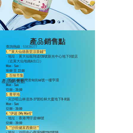
​產品銷售點
查詢熱線 :
53838377
1. **黃大仙德善堂涼茶鋪**
- 地址：黃大仙龍翔道120號新光中心地下3號店
（近黃大仙地鐵A出口）
Mon - Sun :
10:00 至 22:00
2. 百味市集
- 地址: 銅鑼灣渣甸街66號一樓亨環
產品銷售點
Mon - Sun
12:00 - 20:00
3. 青草地
- 尖沙咀山林道25-27號松林大廈地下B-B舖
Mon - Sun
12:00 - 20:00
4. *伊超 (My Mart)*
- 地址：香港灣仔道188號
12:00 - 20:00
5. **沙田健富西藥坊**
- 地址：沙田中心商場3樓22A2號舖