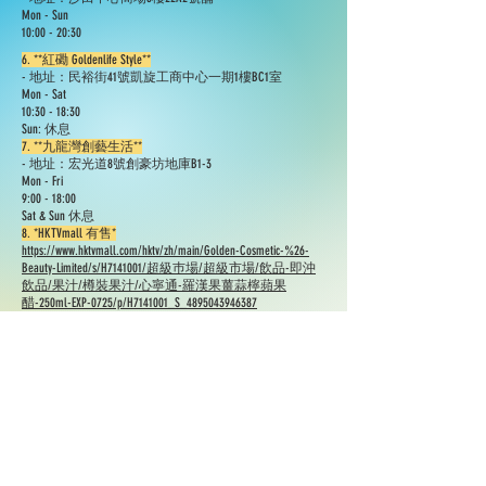
Mon - Sun
10:00 - 20:30​
6. **紅磡 Goldenlife Style**
- 地址：民裕街41號凱旋工商中心一期1樓BC1室
Mon - Sat
10:30 - 18:30
Sun: 休息
7. **九龍灣創藝生活**
- 地址：宏光道8號創豪坊地庫B1-3
Mon - Fri
9:00 - 18:00
Sat & Sun 休息
8. *HKTVmall 有售*
https://www.hktvmall.com/hktv/zh/main/Golden-Cosmetic-%26-
Beauty-Limited/s/H7141001/超級巿場/超級市場/飲品-即沖
飲品/果汁/樽裝果汁/心寧通-羅漢果薑蒜檸蘋果
醋-250ml-EXP-0725/p/H7141001_S_4895043946387
10. *HK01 網購平台*
https://01mall.hk01.com/item/1851938244485247041.html
​11. *觀塘細細佬*
- 地址: 觀塘翠屏 (北) 商埸M2樓.
12. *藍田細細佬*
- 地址:藍田德田商場306舖
我們非常看重每一個合作機會,