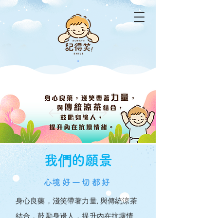
我們的願景
​心境好一切都好
身心良藥，淺笑帶著力量, 與傳統涼茶
結合，鼓勵身邊人，提升內在抗壞情